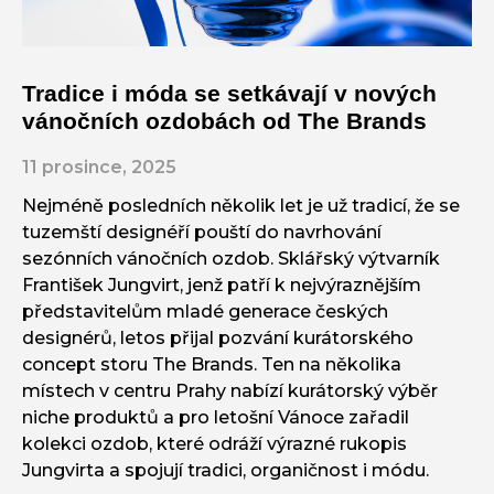
Tradice i móda se setkávají v nových
vánočních ozdobách od The Brands
11 prosince, 2025
Nejméně posledních několik let je už tradicí, že se
tuzemští designéří pouští do navrhování
sezónních vánočních ozdob. Sklářský výtvarník
František Jungvirt, jenž patří k nejvýraznějším
představitelům mladé generace českých
designérů, letos přijal pozvání kurátorského
concept storu The Brands. Ten na několika
místech v centru Prahy nabízí kurátorský výběr
niche produktů a pro letošní Vánoce zařadil
kolekci ozdob, které odráží výrazné rukopis
Jungvirta a spojují tradici, organičnost i módu.