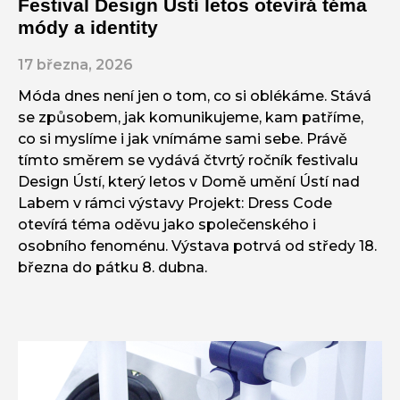
Festival Design Ústí letos otevírá téma
módy a identity
17 března, 2026
Móda dnes není jen o tom, co si oblékáme. Stává
se způsobem, jak komunikujeme, kam patříme,
co si myslíme i jak vnímáme sami sebe. Právě
tímto směrem se vydává čtvrtý ročník festivalu
Design Ústí, který letos v Domě umění Ústí nad
Labem v rámci výstavy Projekt: Dress Code
otevírá téma oděvu jako společenského i
osobního fenoménu. Výstava potrvá od středy 18.
března do pátku 8. dubna.