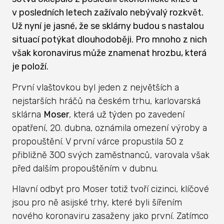
v posledních letech zažívalo nebývalý rozkvět.
Už nyní je jasné, že se sklárny budou s nastalou
situací potýkat dlouhodoběji. Pro mnoho z nich
však koronavirus může znamenat hrozbu, která
je položí.
První vlaštovkou byl jeden z největších a
nejstarších hráčů na českém trhu, karlovarská
sklárna
Moser
, která už týden po zavedení
opatření, 20. dubna, oznámila omezení výroby a
propouštění. V první várce propustila 50 z
přibližně 300 svých zaměstnanců, varovala však
před dalším propouštěním v dubnu.
Hlavní odbyt pro Moser totiž tvoří cizinci, klíčové
jsou pro ně asijské trhy, které byli šířením
nového koronaviru zasaženy jako první. Zatímco