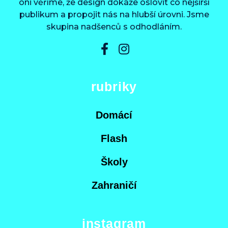
oni věříme, že design dokáže oslovit co nejširší
publikum a propojit nás na hlubší úrovni. Jsme
skupina nadšenců s odhodláním.
rubriky
Domácí
Flash
Školy
Zahraničí
instagram