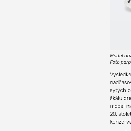
Model naz
Foto par
Výsledke
nadčasov
sytých b
škálu dr
model na
20. stole
konzerva