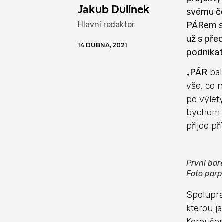
Jakub Dulínek
svému če
Hlavní redaktor
PÁRem st
už s pře
14 DUBNA, 2021
podnikat
„
PÁR
bal
vše, co 
po výlet
bychom sa
přijde př
První bar
Foto par
Spoluprá
kterou j
Koroušem