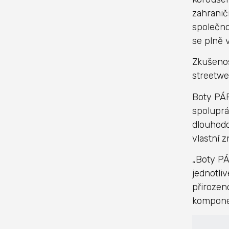
zahranič
společno
se plně 
Zkušenos
streetwe
Boty PÁR,
spoluprá
dlouhodo
vlastní 
„Boty PÁ
jednotliv
přirozen
komponen