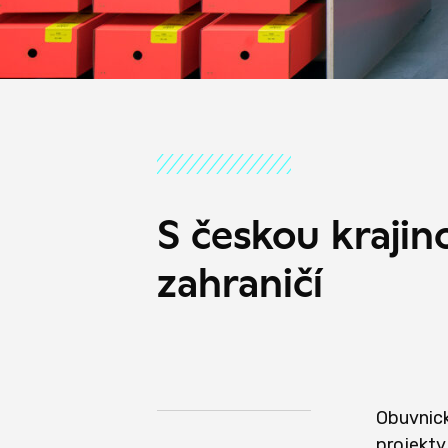
S českou kraji
zahraničí
Obuvnick
projekty