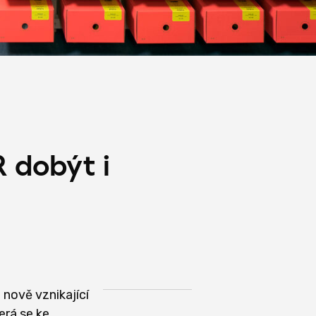
R dobýt i
 nově vznikající
erá se ke