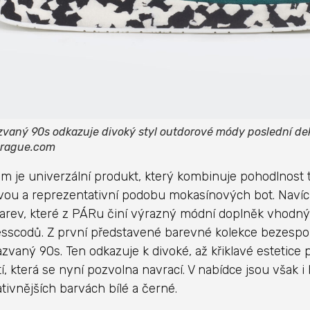
vaný 90s odkazuje divoký styl outdorové módy poslední deká
prague.com
m je univerzální produkt, který kombinuje pohodlnost 
ou a reprezentativní podobu mokasínových bot. Navíc
arev, které z PÁRu činí výrazný módní doplněk vhodný
esscodů. Z první představené barevné kolekce bezespo
zvaný 90s. Ten odkazuje k divoké, až křiklavé estetice
tí, která se nyní pozvolna navrací. V nabídce jsou však 
tivnějších barvách bílé a černé.