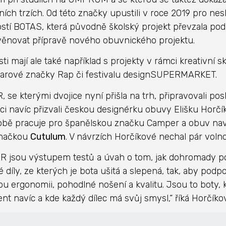
ních trzích. Od této značky upustili v roce 2019 pro ne
stí BOTAS, která původně školský projekt převzala pod 
věnovat přípravě nového obuvnického projektu.
ti mají ale také například s projekty v rámci kreativní 
arové značky Rap či festivalu designSUPERMARKET.
 se kterými dvojice nyní přišla na trh, připravovali posle
ci navíc přizvali českou designérku obuvy Elišku Horčí
bě pracuje pro španělskou značku Camper a obuv nav
značkou
Cutulum
. V návrzích Horčíkové nechal pár voln
R jsou výstupem testů a úvah o tom, jak dohromady p
é díly, ze kterých je bota ušitá a slepená, tak, aby podp
ou ergonomii, pohodlné nošení a kvalitu. Jsou to boty,
t navíc a kde každý dílec má svůj smysl,“ říká Horčíko