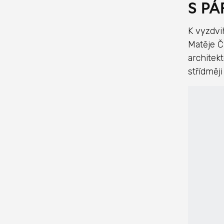
S PÁ
K vyzdvi
Matěje Č
architek
střídměj