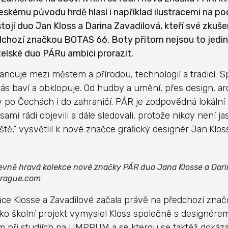
skému původu hrdě hlasí i například ilustracemi na po
ojí duo Jan Kloss a Darina Zavadilová, kteří své zkušen
dchozí značkou BOTAS 66. Boty přitom nejsou to jedi
elské duo PÁRu ambici prorazit.
ancuje mezi městem a přírodou, technologií a tradicí. S
nás baví a obklopuje. Od hudby a umění, přes design, ar
y po Čechách i do zahraničí. PÁR je zodpovědná lokální
mi rádi objevili a dále sledovali, protože nikdy není ja
íště,“ vysvětlil k nové značce grafický designér Jan
Klos
evně hravá kolekce nové značky PÁR dua Jana Klosse a Dari
prague.com
ce Klosse a Zavadilové začala právě na předchozí zna
ako školní projekt vymyslel Kloss společně s designé
 při studiích na UMPRUM a se kterou se taktéž dokázal