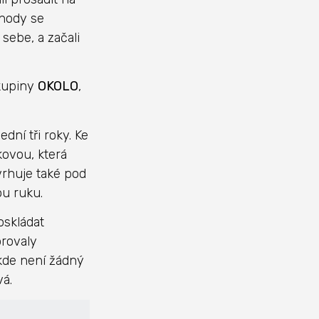
shody se
sebe, a začali
skupiny
OKOLO
,
dní tři roky. Ke
kovou, která
rhuje také pod
ou ruku.
oskládat
orovaly
 kde není žádný
vá.