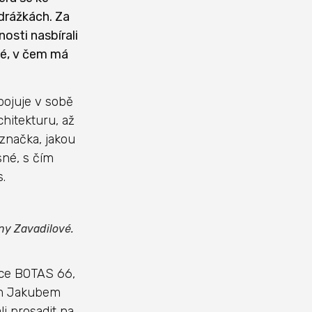
drážkách. Za
osti nasbírali
né, v čem má
pojuje v sobě
chitekturu, až
 značka, jakou
sné, s čím
s.
ny Zavadilové.
čce BOTAS 66,
rem Jakubem
i prosadit na