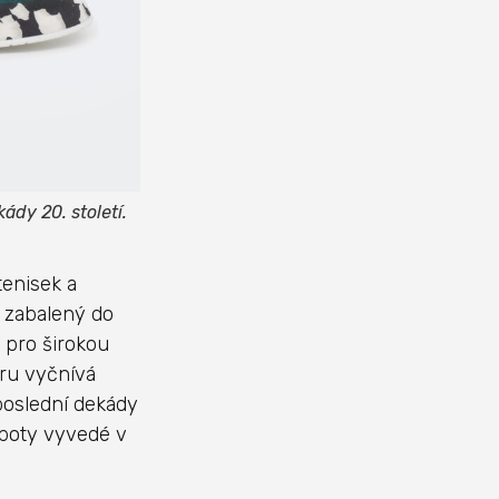
dy 20. století.
tenisek a
 zabalený do
 pro širokou
ru vyčnívá
 poslední dekády
i boty vyvedé v