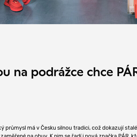
nou na podrážce chce PÁ
ý průmysl má v Česku silnou tradici, což dokazují stalé
 zaměřené na obuv. K nim se řadí i nová značka PÁR, kt