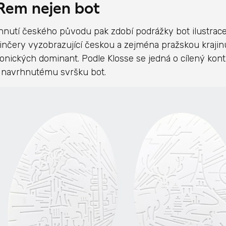
Rem nejen bot
hnutí českého původu pak zdobí podrážky bot ilustrace
inčery vyzobrazující českou a zejména pražskou kraji
tonických dominant. Podle Klosse se jedná o cílený kontr
i navrhnutému svršku bot.