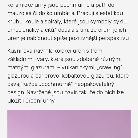
keramické urny jsou pochmurné a patří do
mauzolea či do kolumbária. Pracuji s estetikou
kruhu, koule a spirály, které jsou symboly cyklu,
emocionality a citů,“ dodala s tím, že cílem jejích
uren je nabídnout spíše pozitivnější perspektivu.
Kušnírová navrhla kolekci uren s třemi
základními tvary, které jsou zdobené různými
matnými glazurami – vulkanickými, „crawling“
glazurou a barierovo-kobaltovou glazurou, které
dávají každé „pochmurně“ neopakovatelný
design. Navržené jsou navíc tak, že do nich lze
uložit i úřední urny.