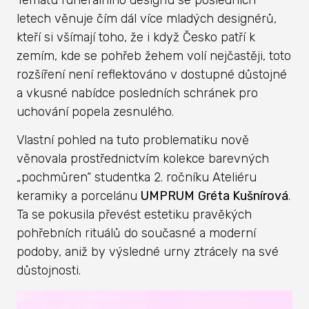
letech věnuje čím dál více mladých designérů,
kteří si všímají toho, že i když Česko patří k
zemím, kde se pohřeb žehem volí nejčastěji, toto
rozšíření není reflektováno v dostupné důstojné
a vkusné nabídce posledních schránek pro
uchování popela zesnulého.
Vlastní pohled na tuto problematiku nově
věnovala prostřednictvím kolekce barevných
„pochmůren“ studentka 2. ročníku Ateliéru
keramiky a porcelánu
UMPRUM
Gréta Kušnírová
.
Ta se pokusila převést estetiku pravěkých
pohřebních rituálů do současné a moderní
podoby, aniž by výsledné urny ztrácely na své
důstojnosti.