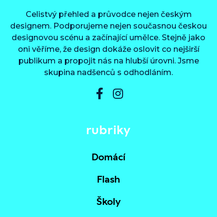
Celistvý přehled a průvodce nejen českým
designem. Podporujeme nejen současnou českou
designovou scénu a začínající umělce. Stejně jako
oni věříme, že design dokáže oslovit co nejširší
publikum a propojit nás na hlubší úrovni. Jsme
skupina nadšenců s odhodláním.
rubriky
Domácí
Flash
Školy