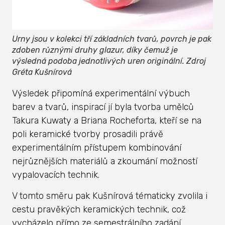
Urny jsou v kolekci tří základních tvarů, povrch je pak
zdoben různými druhy glazur, díky čemuž je
výsledná podoba jednotlivých uren originální. Zdroj
Gréta Kušnírová
Výsledek připomíná experimentální výbuch
barev a tvarů, inspirací jí byla tvorba umělců
Takura Kuwaty a Briana Rocheforta, kteří se na
poli keramické tvorby prosadili právě
experimentálním přístupem kombinování
nejrůznějších materiálů a zkoumání možností
vypalovacích technik.
V tomto směru pak Kušnírová tématicky zvolila i
cestu pravěkých keramických technik, což
vycházelo přímo ze semestrálního zadání