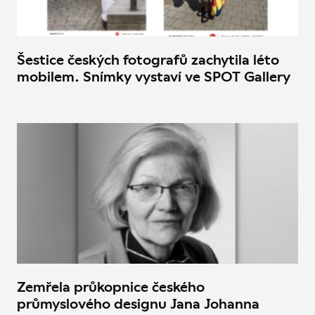
Šestice českých fotografů zachytila léto
mobilem. Snímky vystaví ve SPOT Gallery
Zemřela průkopnice českého
průmyslového designu Jana Johanna