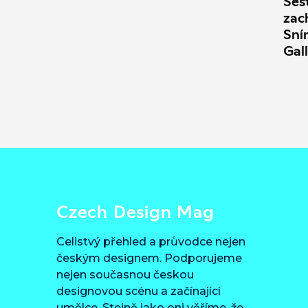
Šes
zac
Sní
Gal
Czech Design Mag
Celistvý přehled a průvodce nejen
českým designem. Podporujeme
nejen současnou českou
designovou scénu a začínající
umělce. Stejně jako oni věříme, že