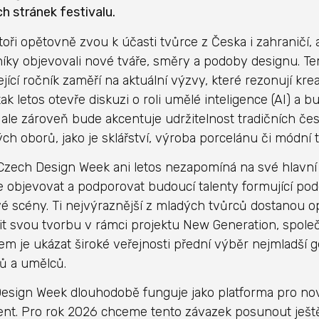
 stránek festivalu.
toři opětovně zvou k účasti tvůrce z Česka i zahraničí,
íky objevovali nové tváře, směry a podoby designu. Te
jící ročník zaměří na aktuální výzvy, které rezonují kr
tak letos otevře diskuzi o roli umělé inteligence (AI) a 
 ale zároveň bude akcentuje udržitelnost tradičních če
ch oborů, jako je sklářství, výroba porcelánu či módní 
 Czech Design Week ani letos nezapomíná na své hlavní 
e objevovat a podporovat budoucí talenty formující p
é scény. Ti nejvýraznější z mladých tvůrců dostanou opě
it svou tvorbu v rámci projektu New Generation, spole
ílem je ukázat široké veřejnosti přední výběr nejmladší 
ů a umělců.
esign Week dlouhodobě funguje jako platforma pro no
nt. Pro rok 2026 chceme tento závazek posunout ještě