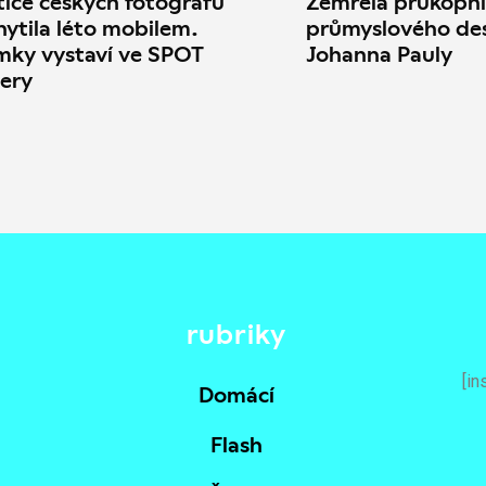
tice českých fotografů
Zemřela průkopni
hytila léto mobilem.
průmyslového de
mky vystaví ve SPOT
Johanna Pauly
lery
rubriky
[in
Domácí
Flash