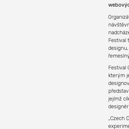
webových
Organizá
návštěvn
nadcháze
Festival 
designu,
řemeslný
Festival
kterým j
designov
představ
jejímž c
designér
„Czech D
experime