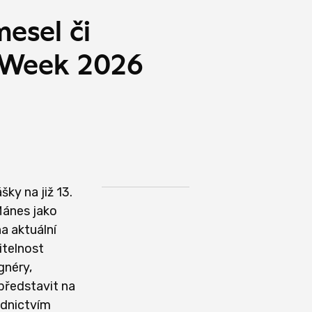
esel či
n Week 2026
ky na již 13.
 Mánes jako
a aktuální
itelnost
gnéry,
 představit na
ednictvím