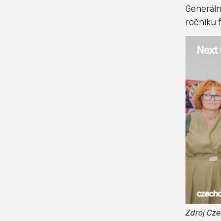
Generáln
ročníku f
Zdroj Cz