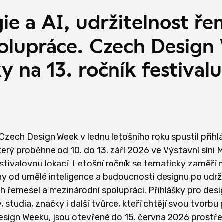
e a AI, udržitelnost řem
olupráce. Czech Desig
y na 13. ročník festivalu
Czech Design Week v lednu letošního roku spustil přihláš
který proběhne od 10. do 13. září 2026 ve Výstavní síni
estivalovou lokací. Letošní ročník se tematicky zaměří n
 od umělé inteligence a budoucnosti designu po udrž
ch řemesel a mezinárodní spolupráci. Přihlášky pro desi
 studia, značky i další tvůrce, kteří chtějí svou tvorbu
sign Weeku, jsou otevřené do 15. června 2026 prostř