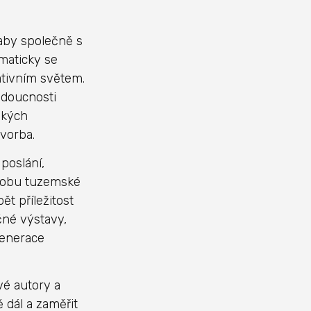
 aby společně s
maticky se
eativním světem.
budoucnosti
ských
tvorba.
poslání,
odobu tuzemské
t příležitost
čné výstavy,
generace
vé autory a
 dál a zaměřit