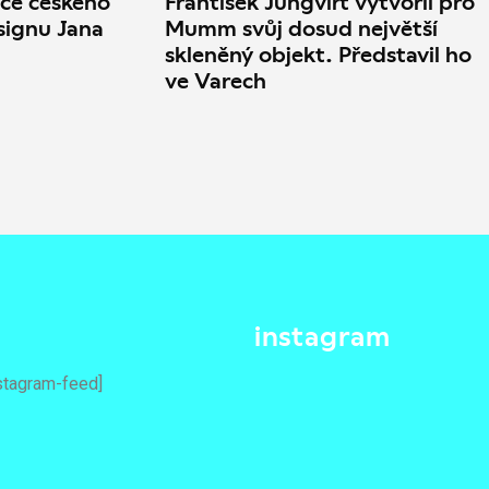
ce českého
František Jungvirt vytvořil pro
signu Jana
Mumm svůj dosud největší
skleněný objekt. Představil ho
ve Varech
instagram
stagram-feed]