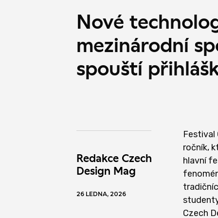
Nové technologi
mezinárodní sp
spouští přihlášk
Festival 
ročník, 
Redakce Czech
hlavní f
Design Mag
fenomény
tradiční
26 LEDNA, 2026
studenty,
Czech De