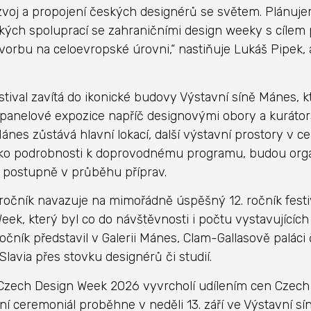
zvoj a propojení českých designérů se světem. Plánuj
ckých spoluprací se zahraničními design weeky s cílem 
vorbu na celoevropské úrovni,“ nastiňuje Lukáš Pipek, a
estival zavítá do ikonické budovy Výstavní síně Mánes, kt
panelové expozice napříč designovými obory a kurátor
Mánes zůstává hlavní lokací, další výstavní prostory v c
ako podrobnosti k doprovodnému programu, budou orga
 postupně v průběhu příprav.
 ročník navazuje na mimořádně úspěšný 12. ročník fest
eek, který byl co do návštěvnosti i počtu vystavujících
očník představil v Galerii Mánes, Clam-Gallasově paláci 
Slavia přes stovku designérů či studií.
 Czech Design Week 2026 vyvrcholí udílením cen Czech
ní ceremoniál proběhne v neděli 13. září ve Výstavní sí