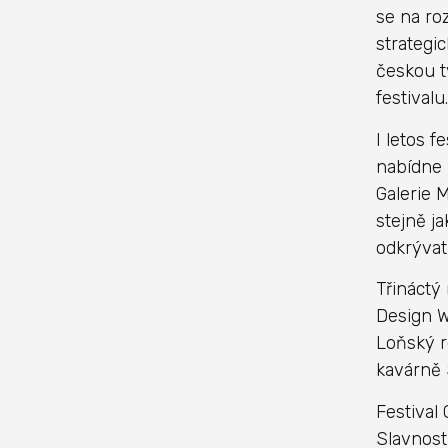
se na ro
strategi
českou t
festivalu.
I letos f
nabídne 
Galerie 
stejně j
odkrývat
Třináctý
Design W
Loňský r
kavárně 
Festival
Slavnost