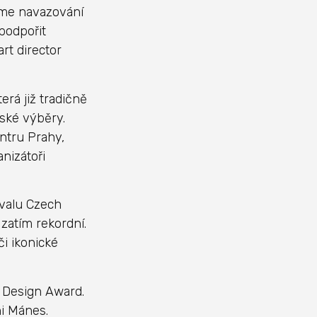
eme navazování
podpořit
rt director
erá již tradičně
ské výběry.
entru Prahy,
nizátoři
ivalu Czech
 zatím rekordní.
či ikonické
 Design Award.
ni Mánes.