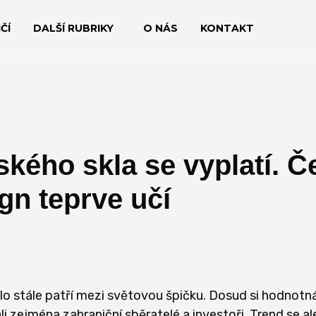
ČÍ
DALŠÍ RUBRIKY
O NÁS
KONTAKT
ského skla se vyplatí. Če
gn teprve učí
lo stále patří mezi světovou špičku. Dosud si hodnotná
li zejména zahraniční sběratelé a investoři. Trend se al