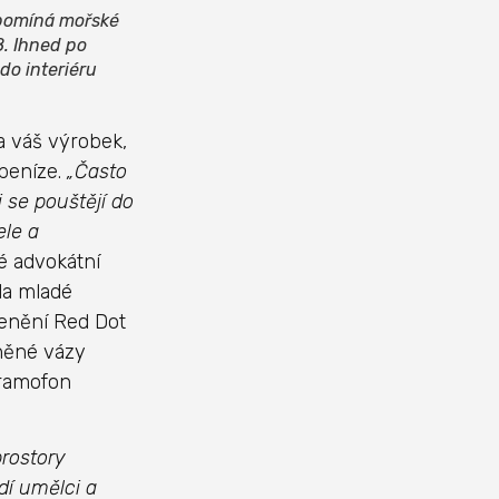
ipomíná mořské
8. Ihned po
do interiéru
a váš výrobek,
 peníze.
„Často
 se pouštějí do
ele a
é advokátní
la mladé
cenění Red Dot
eněné vázy
gramofon
prostory
dí umělci a