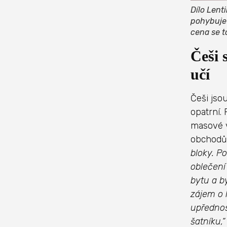
Dílo Lent
pohybuje 
cena se t
Češi 
učí
Češi jso
opatrní.
masové v
obchodů
bloky. P
oblečení
bytu a b
zájem o 
upřednos
šatníku,“