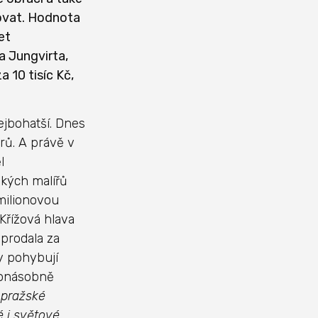
tovat. Hodnota
et
 Jungvirta,
 10 tisíc Kč,
ejbohatší. Dnes
orů. A právě v
l
ských malířů
milionovou
Křížová hlava
prodala za
y pohybují
honásobně
 pražské
 i světové