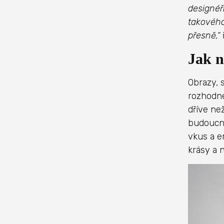
designéř
takového
přesně,“
Jak n
Obrazy, 
rozhodne
dříve ne
budoucnu
vkus a e
krásy a 