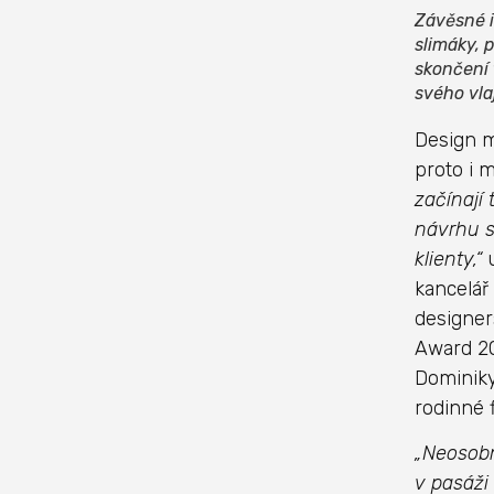
Závěsné i
slimáky, 
skončení 
svého vl
Design m
proto i 
začínají
návrhu s
klienty,“
u
kancelář
designer
Award 20
Dominiky
rodinné 
„Neosobn
v pasáži