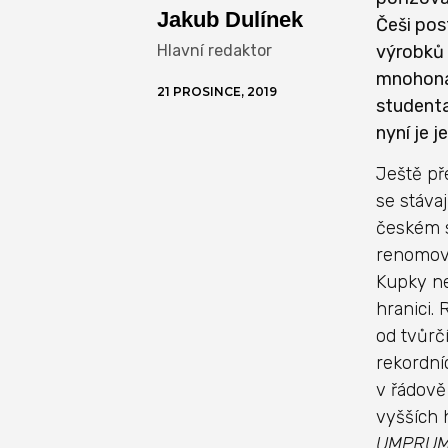
Jakub Dulínek
Češi pos
Hlavní redaktor
výrobků 
mnohonás
21 PROSINCE, 2019
studenta
nyní je 
Ještě př
se stávaj
českém s
renomova
Kupky ne
hranici.
od tvůrč
rekordní
v řádově
vyšších 
UMPRUM s