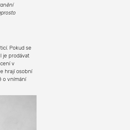
ranění
aprosto
ticí. Pokud se
 je prodávat
ocení v
e hrají osobní
é o vnímání