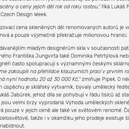
scény a ceny jejich děl rok od roku rostou,“
říká Lukáš P
u Czech Design Week.
izovací cena skleněných děl renomovaných autorů je v
znivá a pouze výjimečně překračuje milionovou hranici.
dávanějším mladým designérům skla v současnosti patř
ého Františka Jungvirta také Dominika Petrtýlová ne
ignéři často spolupracují s významnými českými sklárn
sme zakoupili na přehlídce klauzurních prací v prvním r
á nyní hodnotu 20 až 30 000 Kč,“
zmiňuje Pipek. O ně
m úspěchu je sklářský výtvarník, bývalý umělecký ředite
káš Jabůrek, jehož díla se pohybují v řádu tisíců až sta
 jsou velmi brzy vyprodaná. Výhoda uměleckých sklen
á pouze v jejich ceně ale také ve světovém renomé. Če
celosvětově, takže i v okamžiku jeho prodeje existuje š
 nabídnout.