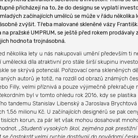
tupně přicházejí na to, že do designu se vyplatí inves
mladých začínajících umělců se může v řádu několika l
obně zvýšit. Třeba malované skleněné vázy Františka
 na pražské UMPRUM, se ještě před rokem prodávaly za
jejich hodnota trojnásobná.
ed několika lety u nás nakupovali umění především ti n
í umělecká díla atraktivní pro stále širší skupinu invest
kle se skrývá potenciál. Pořizovací cena skleněných dě
ných autorů je totiž, na rozdíl od obrazů známých če
bo Filly, velmi příznivá a pouze výjimečně překračuje 
 Rekordním byl v tomto ohledu rok 2016, kdy se plastika 
ího tandemu Stanislav Libenský a Jaroslava Brychtová 
ch 1,56 milionu Kč. U začínajících designérů se pak cen
 tisících korun, za pár let však mohou dosahovat mno
hodnot.
„Studenti vysokých škol, zejména pak prestižní
e častokrát velmi rychle dostávají do povědomí české