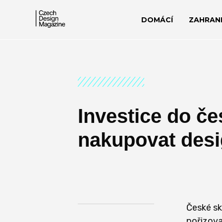
DOMÁCÍ
ZAHRANI
Investice do če
nakupovat desi
České sk
pořizova