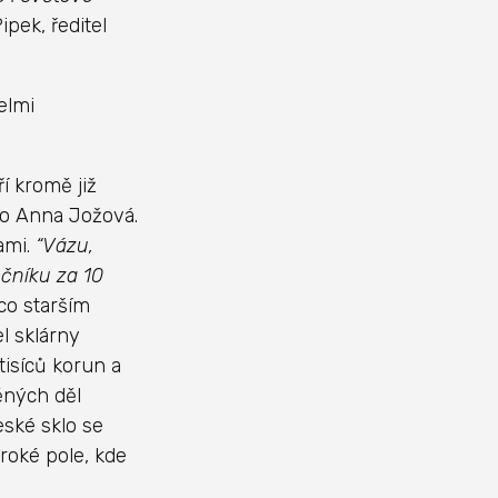
ipek, ředitel
elmi
í kromě již
bo Anna Jožová.
ami.
“Vázu,
očníku za 10
co starším
l sklárny
tisíců korun a
ěných děl
ské sklo se
iroké pole, kde