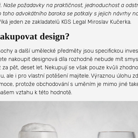
i. Naše požadavky na praktičnost, jednoduchost a odst
 toho advokátního baroka se potkaly s jejich návrhy n
říká jeden ze zakladatelů KGS Legal Miroslav Kučerka.
akupovat design?
sochy a další umělecké předměty jsou specifickou inves
te nakoupit designová díla rozhodně nebude mít smysl
ž za pět, deset let. Nekupují se však pouze kvůli zhodn
, ale i pro vlastní potěšení majitele. Výraznou úlohu zd
moce, protože obchodování s uměním je mimo jiné tak
našem vztahu k této hodnotě.