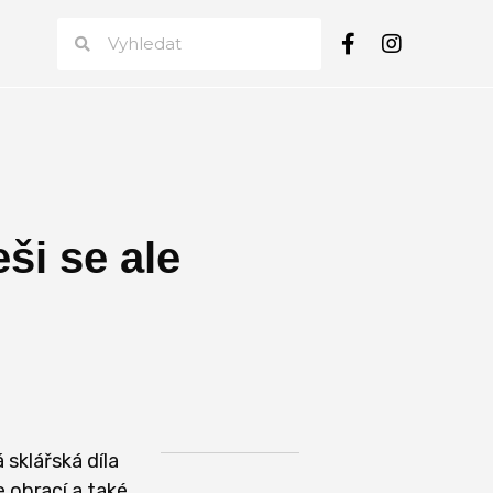
ši se ale
 sklářská díla
e obrací a také