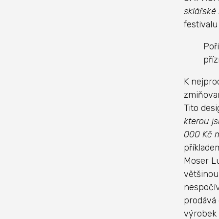
sklářské 
festival
Poř
pří
K nejpro
zmiňovan
Tito des
kterou j
000 Kč m
příklade
Moser Lu
většinou
nespočív
prodává 
výrobek