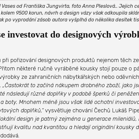
il Vases od Františka Jungvirta, foto Anna Pleslová.. Jejich 
kolem 9500 korun, návrh a design vázy však odkoupila sklár
ak po vyprodání zásob autora vyšplhá do několika desítek tis
se investovat do designových výrob
u při pořizování designových produktů nejenom těch ze
 Přitom některé ručně vyráběné kousky stojí pouze o pár
ýrobky ze zahraničních nábytkářských nebo oděvníc
.
„Častokrát to začíná nákupem drobného zboží, jako js
oté následují různé doplňky v podobě šperků či peněže
 a boty. Mnohem méně jsou však lidé ochotní investov
ytových doplňků,“
vysvětluje chování Čechů Lukáš Pip
lokální design je patrný zejména u generace mileniálů, 
tňují kvalitu nad kvantitou a hledají originální kousky 
dodává.