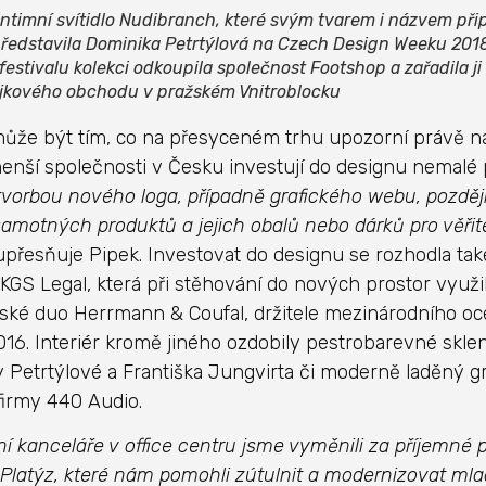
ntimní svítidlo Nudibranch, které svým tvarem i názvem př
představila Dominika Petrtýlová na Czech Design Weeku 201
festivalu kolekci odkoupila společnost Footshop a zařadila ji 
ajkového obchodu v pražském Vnitroblocku
ůže být tím, co na přesyceném trhu upozorní právě n
menší společnosti v Česku investují do designu nemalé
 tvorbou nového loga, případně grafického webu, později
amotných produktů a jejich obalů nebo dárků pro věřit
přesňuje Pipek. Investovat do designu se rozhodla tak
 KGS Legal, která při stěhování do nových prostor využi
ské duo Herrmann & Coufal, držitele mezinárodního o
16. Interiér kromě jiného ozdobily pestrobarevné skl
 Petrtýlové a Františka Jungvirta či moderně laděný 
firmy 440 Audio.
í kanceláře v office centru jsme vyměnili za příjemné 
 Platýz, které nám pomohli zútulnit a modernizovat mla