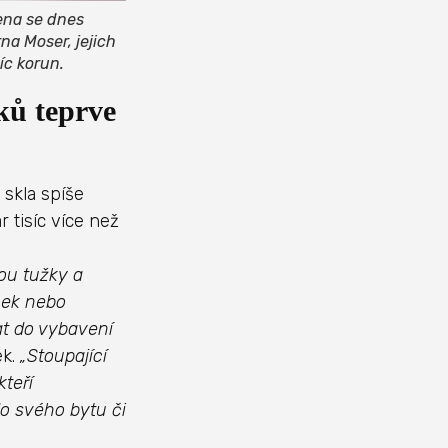
cena se dnes
na Moser, jejich
íc korun.
ků teprve
 skla spíše
 tisíc více než
h
ou tužky a
nek nebo
at do vybavení
ek.
„Stoupající
kteří
do svého bytu či