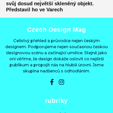
svůj dosud největší skleněný objekt.
Představil ho ve Varech
Czech Design Mag
Celistvý přehled a průvodce nejen českým
designem. Podporujeme nejen současnou českou
designovou scénu a začínající umělce. Stejně jako
oni věříme, že design dokáže oslovit co nejširší
publikum a propojit nás na hlubší úrovni. Jsme
skupina nadšenců s odhodláním.
rubriky