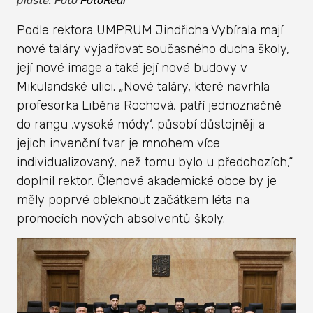
pláště. Foto
FotoReal
Podle rektora UMPRUM Jindřicha Vybírala mají
nové taláry vyjadřovat současného ducha školy,
její nové image a také její nové budovy v
Mikulandské ulici. „Nové taláry, které navrhla
profesorka Liběna Rochová, patří jednoznačně
do rangu ‚vysoké módy‘, působí důstojněji a
jejich invenční tvar je mnohem více
individualizovaný, než tomu bylo u předchozích,“
doplnil rektor. Členové akademické obce by je
měly poprvé obleknout začátkem léta na
promocích nových absolventů školy.