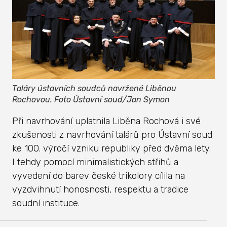
Taláry ústavních soudců navržené Liběnou
Rochovou. Foto Ústavní soud/Jan Symon
Při navrhování uplatnila Liběna Rochová i své
zkušenosti z navrhování talárů pro Ústavní soud
ke 100. výročí vzniku republiky před dvěma lety.
I tehdy pomocí minimalistických střihů a
vyvedení do barev české trikolory cílila na
vyzdvihnutí honosnosti, respektu a tradice
soudní instituce.