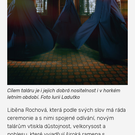
Cílem taláru je i jejich dobrá nositelnost i v horkém
letním období. Foto Iurii Ladutko
Liběna Rochová, která podle svých slov má ráda
ceremonie a s nimi spojené odívání, novým
talárům vtiskla důstojnost, velkorysost a
noblesu, které vyjadřují široká ramena s