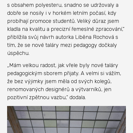
s obsahem polyesteru, snadno se udržovaly a
dobře se nosily i v horkém letním počasí, kdy
probíhají promoce studentů. Veliký důraz jsem
kladla na kvalitu a precizní řemeslné zpracování,“
přiblížila svůj návrh autorka Liběna Rochová s
tím, že se nové taláry mezi pedagogy dočkaly
úspěchu.
„Mám velkou radost, jak vřele byly nové taláry
pedagogickým sborem přijaty. A velmi si vážím,
že bez výjimky jsem měla od svých kolegů,
renomovaných designérů a výtvarníků, jen
pozitivní zpětnou vazbu,“ dodala.