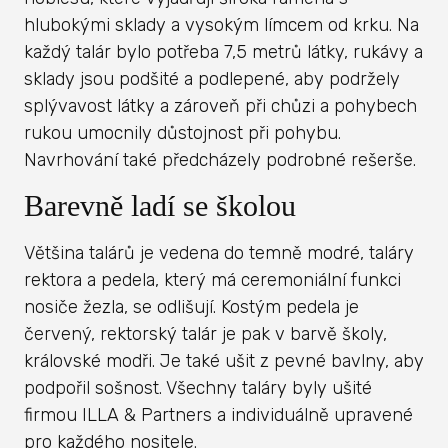
hlubokými sklady a vysokým límcem od krku. Na
každý talár bylo potřeba 7,5 metrů látky, rukávy a
sklady jsou podšité a podlepené, aby podržely
splývavost látky a zároveň při chůzi a pohybech
rukou umocnily důstojnost při pohybu.
Navrhování také předcházely podrobné rešerše.
Barevně ladí se školou
Většina talárů je vedena do temně modré, taláry
rektora a pedela, který má ceremoniální funkci
nosiče žezla, se odlišují. Kostým pedela je
červený, rektorský talár je pak v barvě školy,
královské modři. Je také ušit z pevné bavlny, aby
podpořil sošnost. Všechny taláry byly ušité
firmou ILLA & Partners a individuálně upravené
pro každého nositele.