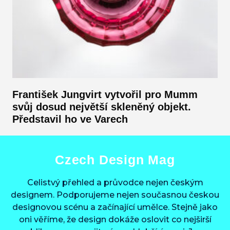
František Jungvirt vytvořil pro Mumm
svůj dosud největší skleněný objekt.
Představil ho ve Varech
Czech Design Mag
Celistvý přehled a průvodce nejen českým
designem. Podporujeme nejen současnou českou
designovou scénu a začínající umělce. Stejně jako
oni věříme, že design dokáže oslovit co nejširší