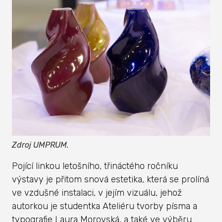
Zdroj UMPRUM.
Pojící linkou letošního, třináctého ročníku
výstavy je přitom snová estetika, která se prolíná
ve vzdušné instalaci, v jejím vizuálu, jehož
autorkou je studentka Ateliéru tvorby písma a
typografie Laura Morovská, a také ve výběru