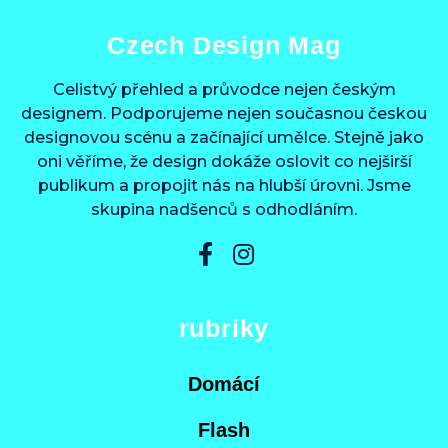
Czech Design Mag
Celistvý přehled a průvodce nejen českým
designem. Podporujeme nejen současnou českou
designovou scénu a začínající umělce. Stejně jako
oni věříme, že design dokáže oslovit co nejširší
publikum a propojit nás na hlubší úrovni. Jsme
skupina nadšenců s odhodláním.
rubriky
Domácí
Flash