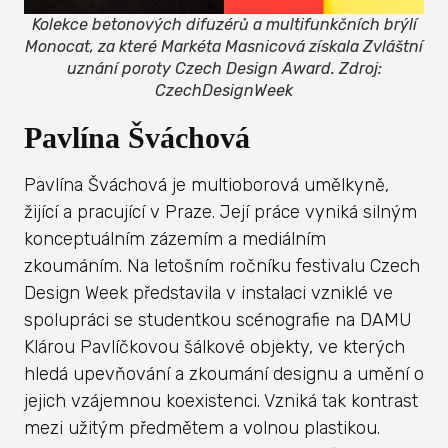
Kolekce betonových difuzérů a multifunkčních brýlí
Monocat, za které Markéta Masnicová získala Zvláštní
uznání poroty Czech Design Award. Zdroj:
CzechDesignWeek
Pavlína Šváchová
Pavlína Šváchová je multioborová umělkyně,
žijící a pracující v Praze. Její práce vyniká silným
konceptuálním zázemím a mediálním
zkoumáním. Na letošním ročníku festivalu Czech
Design Week představila v instalaci vzniklé ve
spolupráci se studentkou scénografie na DAMU
Klárou Pavlíčkovou šálkové objekty, ve kterých
hledá upevňování a zkoumání designu a umění o
jejich vzájemnou koexistenci. Vzniká tak kontrast
mezi užitým předmětem a volnou plastikou.