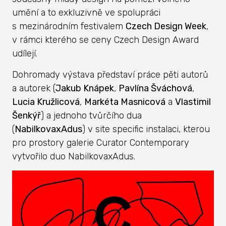
umění a to exkluzivně ve spolupráci
s mezinárodním festivalem
Czech Design Week
,
v rámci kterého se ceny Czech Design Award
udílejí.
Dohromady výstava představí práce pěti autorů
a autorek (
Jakub Knápek
,
Pavlína Šváchová
,
Lucia Kružlicová
,
Markéta Masnicová
a
Vlastimil
Šenkýř
) a jednoho tvůrčího dua
(
NabilkovaxAdus
) v site specific instalaci, kterou
pro prostory galerie Curator Contemporary
vytvořilo duo NabilkovaxAdus.