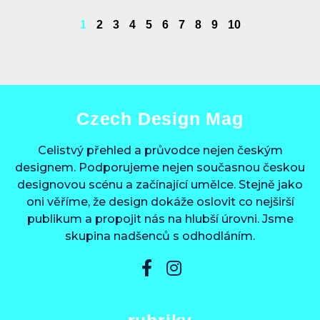
1
2
3
4
5
6
7
8
9
10
Czech Design Mag
Celistvý přehled a průvodce nejen českým
designem. Podporujeme nejen současnou českou
designovou scénu a začínající umělce. Stejně jako
oni věříme, že design dokáže oslovit co nejširší
publikum a propojit nás na hlubší úrovni. Jsme
skupina nadšenců s odhodláním.