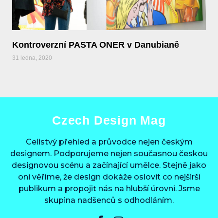
Kontroverzní PASTA ONER v Danubianě
31 ledna, 2020
Czech Design Mag
Celistvý přehled a průvodce nejen českým
designem. Podporujeme nejen současnou českou
designovou scénu a začínající umělce. Stejně jako
oni věříme, že design dokáže oslovit co nejširší
publikum a propojit nás na hlubší úrovni. Jsme
skupina nadšenců s odhodláním.