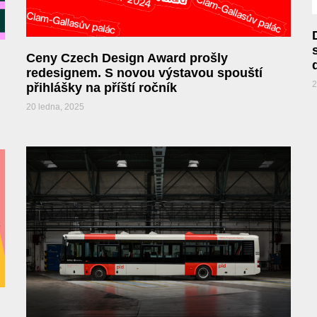
Ceny Czech Design Award prošly
redesignem. S novou výstavou spouští
2
přihlášky na příští ročník
20 ledna, 2025