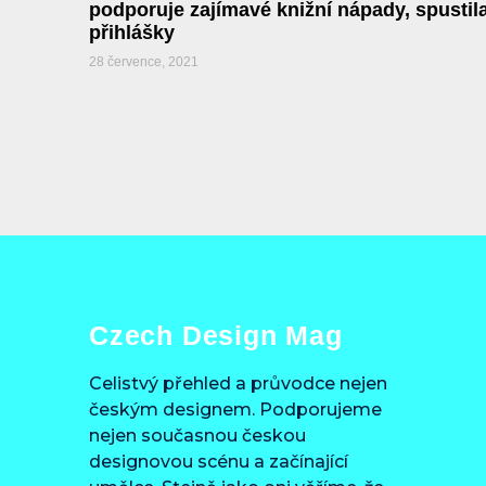
podporuje zajímavé knižní nápady, spustil
přihlášky
28 července, 2021
Czech Design Mag
Celistvý přehled a průvodce nejen
českým designem. Podporujeme
nejen současnou českou
designovou scénu a začínající