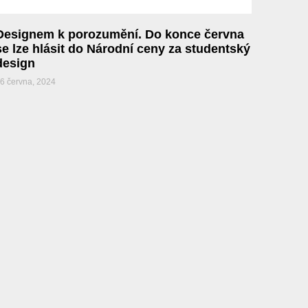
Designem k porozumění. Do konce června
se lze hlásit do Národní ceny za studentský
design
6 června, 2024