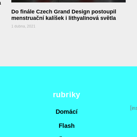
a
Do finále Czech Grand Design postoupil
menstruační kalíšek i lithyalinová světla
1 dubna, 2021
rubriky
[in
Domácí
Flash