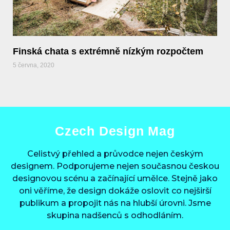
Finská chata s extrémně nízkým rozpočtem
5 června, 2020
Czech Design Mag
Celistvý přehled a průvodce nejen českým
designem. Podporujeme nejen současnou českou
designovou scénu a začínající umělce. Stejně jako
oni věříme, že design dokáže oslovit co nejširší
publikum a propojit nás na hlubší úrovni. Jsme
skupina nadšenců s odhodláním.