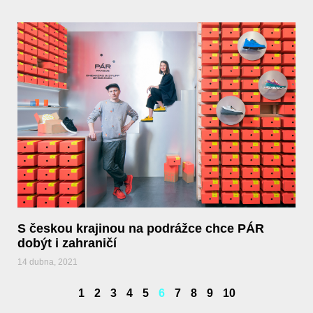
S českou krajinou na podrážce chce PÁR
dobýt i zahraničí
14 dubna, 2021
1
2
3
4
5
6
7
8
9
10