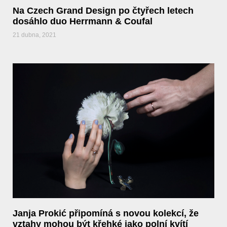
Na Czech Grand Design po čtyřech letech
dosáhlo duo Herrmann & Coufal
21 dubna, 2021
Janja Prokić připomíná s novou kolekcí, že
vztahy mohou být křehké jako polní kvítí